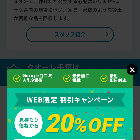
ますので、仲介料が発生する心配はいりません。
千葉県内の現場に伺い、家具・家電のような搬出
が困難な品も回収します。
スタッフ紹介
クオーレ千葉は
他社とココがちがう
Google口コミ
最安値に
最短
★4.9獲得
挑戦
即日対応
クオーレ
他業者
自治体
千葉
平日
対応時間
24時間受付
自治体指定
9:00～19:00
粗大ごみ
料金
330円～
明記なし
処理券を
購入