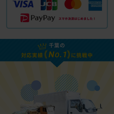
千葉の
N
.1
O
対応実績
に挑戦中