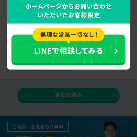
作業後に
追加料金
なし
なし
加算
対応
最短即日
翌日以降
－
スピード
時間指定
可
不可
不可
専門
派遣
自身で
スタッフ
スタッフ
スタッフ
持ち込み
当社の強み
ご相談・お見積もり無料