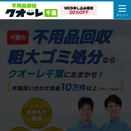
不用品回収
千葉の
粗大ゴミ処分
なら
クオーレ千葉
におまかせ！