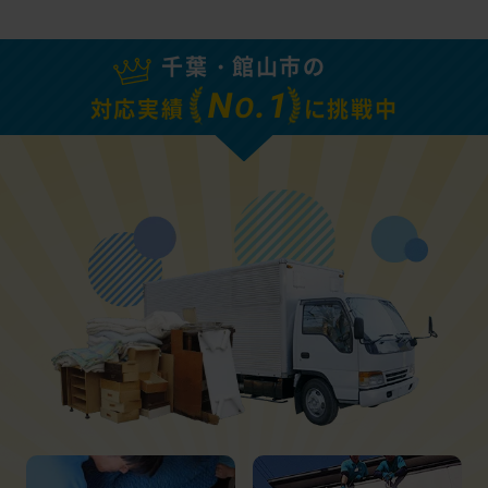
千葉・館山市の
N
.1
O
対応実績
に挑戦中