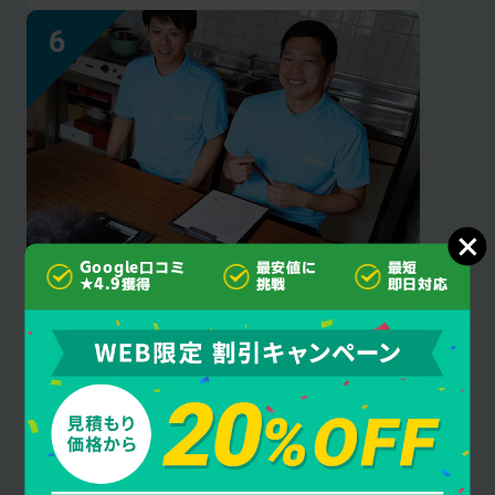
Google口コミ
最安値に
最短
見積もり後の
★4.9獲得
挑戦
即日対応
追加料金なし
クオーレ千葉はご契約成立後にお客様に許可
を得ず作業・料金を追加することは一切あり
ません。安心してお任せください。