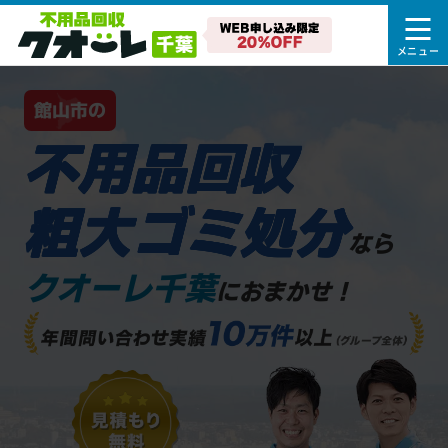
館山市の
不用品回収
粗大ゴミ処分
なら
クオーレ千葉
におまかせ！