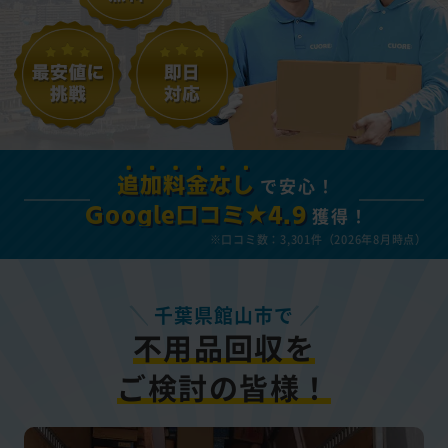
で安心！
追加料金なし
獲得！
Google口コミ★4.9
※口コミ数：3,301件（2026年8月時点）
千葉県館山市で
不用品回収を
ご検討の皆様！