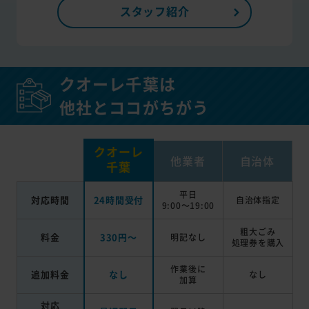
スタッフ紹介
クオーレ千葉は
他社とココがちがう
クオーレ
他業者
自治体
千葉
平日
対応時間
24時間受付
自治体指定
9:00～19:00
粗大ごみ
料金
330円～
明記なし
処理券を
購入
作業後に
追加料金
なし
なし
加算
対応