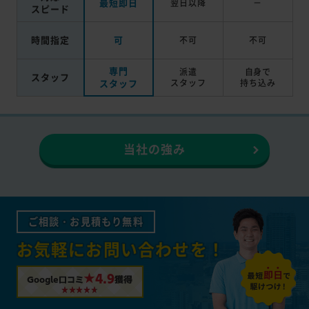
最短即日
翌日以降
－
スピード
時間指定
可
不可
不可
専門
派遣
自身で
スタッフ
スタッフ
スタッフ
持ち込み
当社の強み
ご相談・お見積もり無料
お気軽にお問い合わせを！
★4.9
Google口コミ
獲得