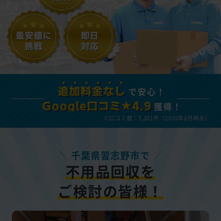
で安心！
追加料金なし
獲得！
Google口コミ★4.9
※口コミ数：3,301件（2026年8月時点）
千葉県習志野市で
不用品回収を
ご検討の皆様！