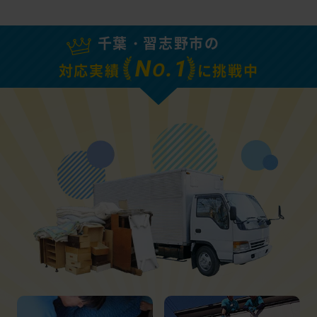
千葉・習志野市の
N
.1
O
対応実績
に挑戦中