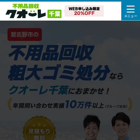
習志野市の
不用品回収
粗大ゴミ処分
なら
クオーレ千葉
におまかせ！