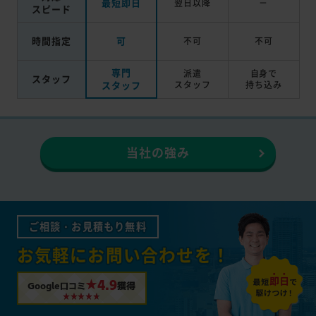
最短即日
翌日以降
－
スピード
時間指定
可
不可
不可
専門
派遣
自身で
スタッフ
スタッフ
スタッフ
持ち込み
当社の強み
ご相談・お見積もり無料
お気軽にお問い合わせを！
★4.9
Google口コミ
獲得