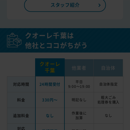
スタッフ紹介
クオーレ千葉は
他社とココがちがう
クオーレ
他業者
自治体
千葉
平日
対応時間
24時間受付
自治体指定
9:00～19:00
粗大ごみ
料金
330円～
明記なし
処理券を
購入
作業後に
追加料金
なし
なし
加算
対応