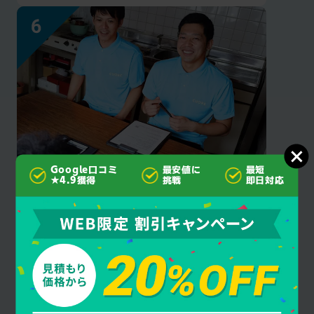
Google口コミ
最安値に
最短
見積もり後の
★4.9獲得
挑戦
即日対応
追加料金なし
クオーレ千葉はご契約成立後にお客様に許可
を得ず作業・料金を追加することは一切あり
ません。安心してお任せください。