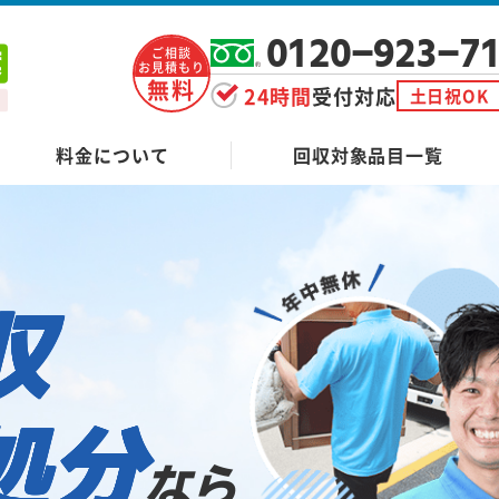
0120-923-7
ご相談
お見積もり
無料
24時間
受付対応
土日祝OK
料金について
回収対象品目一覧
収
処分
なら