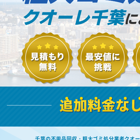
クオーレ千葉
に
追加料金な
千葉の不用品回収・粗大ゴミ処分業者クオ