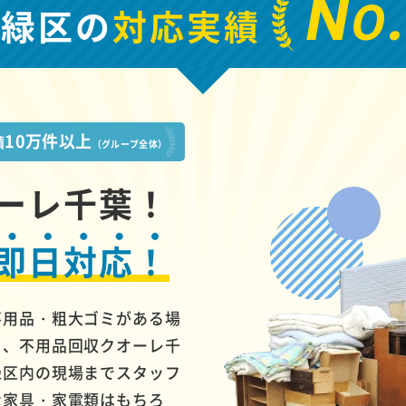
N
O
市緑区の
対応実績
10万件以上
績
（グループ全体）
ーレ千葉！
即日対応！
不用品・粗大ゴミがある場
ら、不用品回収クオーレ千
緑区内の現場までスタッフ
な家具・家電類はもちろ