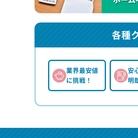
各種
業界最安値
安
に挑戦！
明