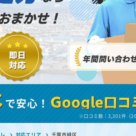
おまかせ！
し
で安心！
Google口コ
※口コミ数：3,301件（2
ーレ
対応エリア
千葉市緑区