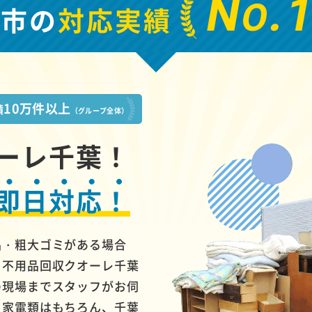
N
.
O
街市の
対応実績
10万件以上
績
（グループ全体）
ーレ千葉！
即日対応！
品・粗大ゴミがある場合
、不用品回収クオーレ千葉
の現場までスタッフがお伺
・家電類はもちろん、千葉