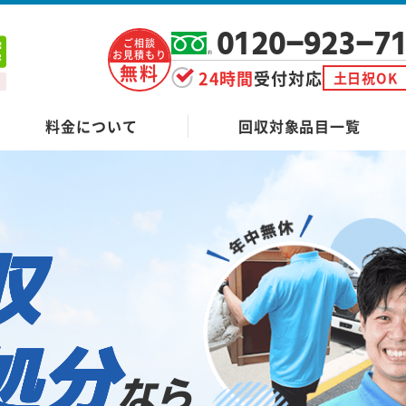
0120-923-7
ご相談
お見積もり
無料
24時間
受付対応
土日祝OK
料金について
回収対象品目一覧
収
処分
なら