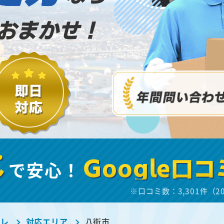
おまかせ！
し
で安心！
Google口コ
※口コミ数：3,301件（2
ーレ
対応エリア
八街市