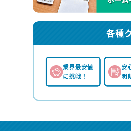
各種
業界最安値
安
に挑戦！
明