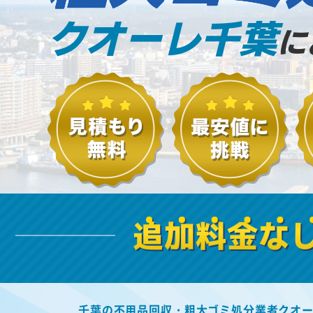
クオーレ千葉
に
追加料金な
千葉の不用品回収・粗大ゴミ処分業者クオ