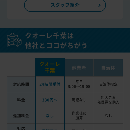
スタッフ紹介
クオーレ千葉は
他社とココがちがう
クオーレ
他業者
自治体
千葉
平日
対応時間
24時間受付
自治体指定
9:00～19:00
粗大ごみ
料金
330円～
明記なし
処理券を
購入
作業後に
追加料金
なし
なし
加算
対応