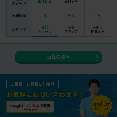
最短即日
翌日以降
－
スピード
時間指定
可
不可
不可
専門
派遣
自身で
スタッフ
スタッフ
スタッフ
持ち込み
当社の強み
ご相談・お見積もり無料
お気軽にお問い合わせを！
★4.9
Google口コミ
獲得