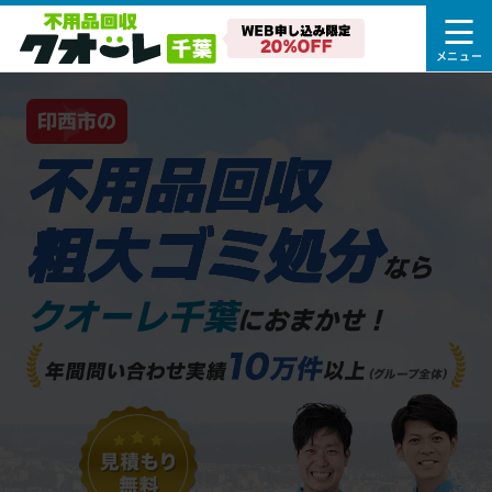
印西市の
不用品回収
粗大ゴミ処分
なら
クオーレ千葉
におまかせ！