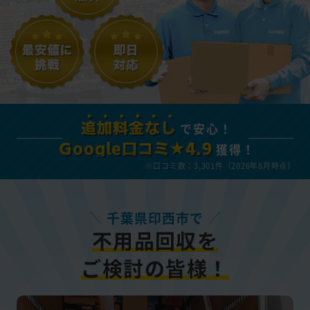
で安心！
追加料金なし
獲得！
Google口コミ★4.9
※口コミ数：3,301件（2026年8月時点）
千葉県印西市で
不用品回収を
ご検討の皆様！