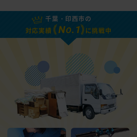
千葉・印西市の
N
.1
O
対応実績
に挑戦中