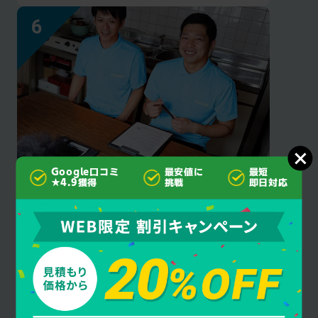
Google口コミ
最安値に
最短
見積もり後の
★4.9獲得
挑戦
即日対応
追加料金なし
クオーレ千葉はご契約成立後にお客様に許可
を得ず作業・料金を追加することは一切あり
ません。安心してお任せください。