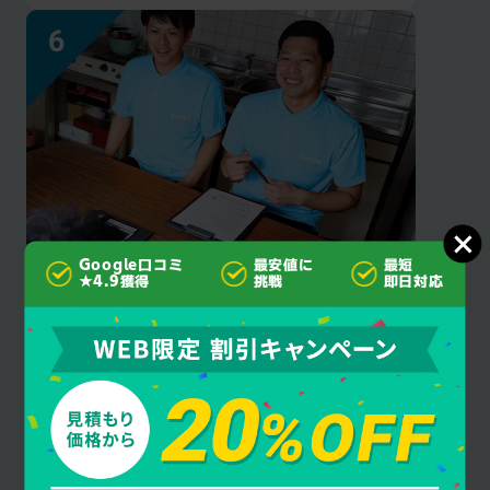
Google口コミ
最安値に
最短
見積もり後の
★4.9獲得
挑戦
即日対応
追加料金なし
クオーレ千葉はご契約成立後にお客様に許可
を得ず作業・料金を追加することは一切あり
ません。安心してお任せください。