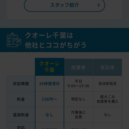
スタッフ紹介
クオーレ千葉は
他社とココがちがう
クオーレ
他業者
自治体
千葉
平日
対応時間
24時間受付
自治体指定
9:00～19:00
粗大ごみ
料金
330円～
明記なし
処理券を
購入
作業後に
追加料金
なし
なし
加算
対応