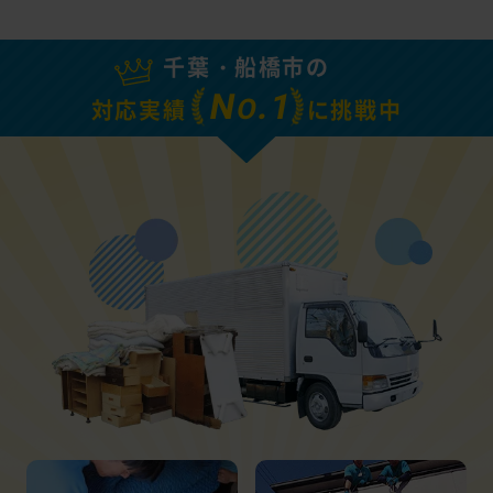
千葉・船橋市の
N
.1
O
対応実績
に挑戦中