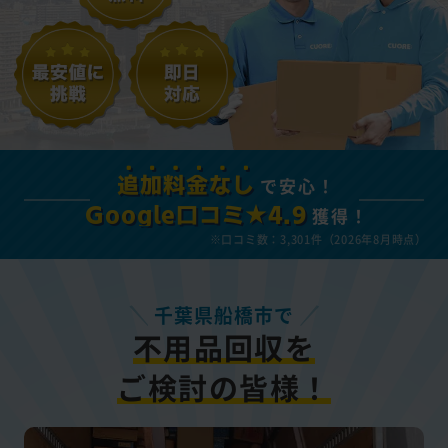
で安心！
追加料金なし
獲得！
Google口コミ★4.9
※口コミ数：3,301件（2026年8月時点）
千葉県船橋市で
不用品回収を
ご検討の皆様！