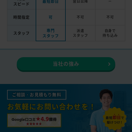
最短即日
翌日以降
－
スピード
時間指定
可
不可
不可
専門
派遣
自身で
スタッフ
スタッフ
スタッフ
持ち込み
当社の強み
ご相談・お見積もり無料
お気軽にお問い合わせを！
★4.9
Google口コミ
獲得