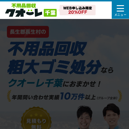
長生郡長生村の
不用品回収
粗大ゴミ処分
なら
クオーレ千葉
におまかせ！