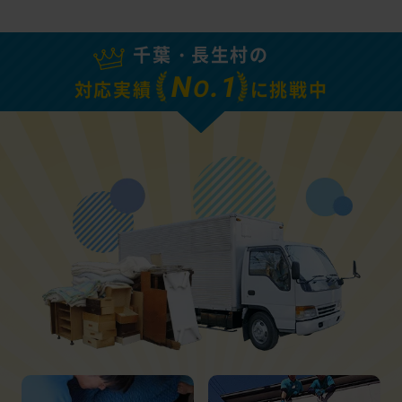
千葉・長生村の
N
.1
O
対応実績
に挑戦中