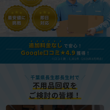
で安心！
追加料金なし
獲得！
Google口コミ★4.9
※口コミ数：3,301件（2026年8月時点）
千葉県長生郡長生村で
不用品回収を
ご検討の皆様！