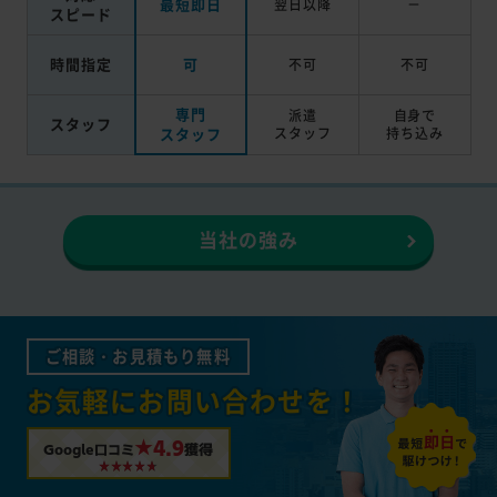
最短即日
翌日以降
－
スピード
時間指定
可
不可
不可
専門
派遣
自身で
スタッフ
スタッフ
スタッフ
持ち込み
当社の強み
ご相談・お見積もり無料
お気軽にお問い合わせを！
★4.9
Google口コミ
獲得