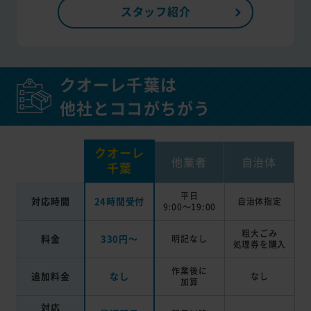
スタッフ紹介
クオーレ千葉は
他社とココがちがう
クオーレ
他業者
自治体
千葉
平日
対応時間
24時間受付
自治体指定
9:00～19:00
粗大ごみ
料金
330円～
明記なし
処理券を
購入
作業後に
追加料金
なし
なし
加算
対応