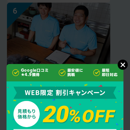
Google口コミ
最安値に
最短
見積もり後の
★4.9獲得
挑戦
即日対応
追加料金なし
クオーレ千葉はご契約成立後にお客様に許可
を得ず作業・料金を追加することは一切あり
ません。安心してお任せください。