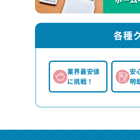
各種
業界最安値
安
に挑戦！
明