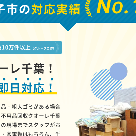
N
.
O
子市の
対応実績
10万件以上
績
（グループ全体）
ーレ千葉！
即日対応！
用品・粗大ゴミがある場合
、不用品回収クオーレ千葉
内の現場までスタッフがお
具・家電類はもちろん、千