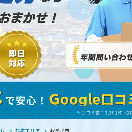
おまかせ！
し
で安心！
Google口コ
※口コミ数：3,301件（2
ーレ
対応エリア
我孫子市