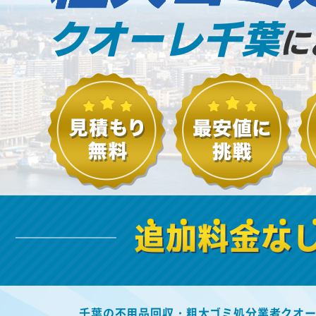
クオーレ千葉
に
追加料金な
千葉の不用品回収・粗大ゴミ処分業者クオ