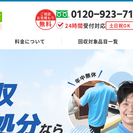
0120-923-7
ご相談
お見積もり
無料
24時間
受付対応
土日祝OK
料金について
回収対象品目一覧
収
処分
なら