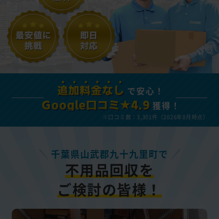
で安心！
追加料金なし
獲得！
Google口コミ★4.9
※口コミ数：3,301件（2026年8月時点）
千葉県山武郡九十九里町で
不用品回収を
ご検討の皆様！