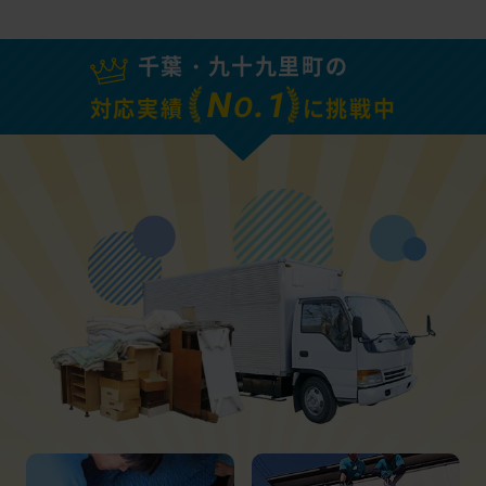
千葉・九十九里町の
N
.1
O
対応実績
に挑戦中