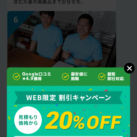
含む大量の廃棄品までお任せを。
Google口コミ
最安値に
最短
★4.9獲得
挑戦
即日対応
見積もり後の
追加料金なし
クオーレ千葉はご契約成立後にお客様に許可
を得ず作業・料金を追加することは一切あり
ません。安心してお任せください。