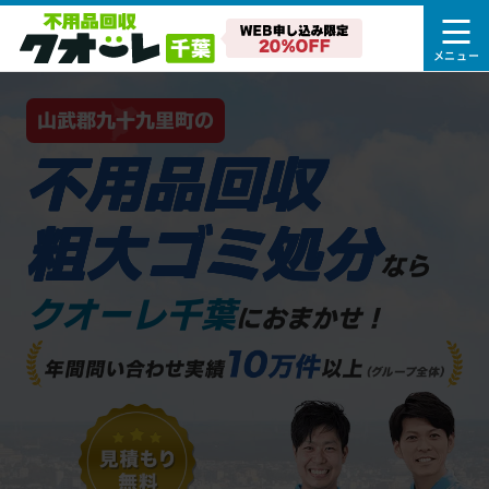
山武郡九十九里町の
不用品回収
粗大ゴミ処分
なら
クオーレ千葉
におまかせ！