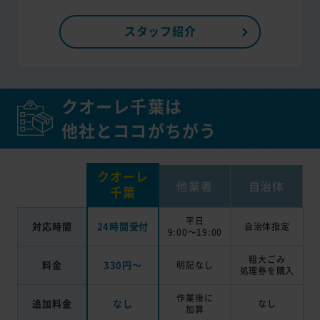
スタッフ紹介
クオーレ千葉は
他社とココがちがう
クオーレ
他業者
自治体
千葉
平日
対応時間
24時間受付
自治体指定
9:00～19:00
粗大ごみ
料金
330円～
明記なし
処理券を
購入
作業後に
追加料金
なし
なし
加算