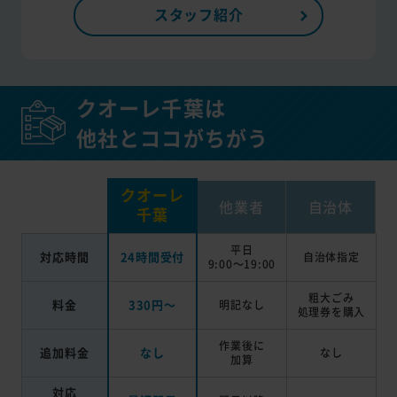
スタッフ紹介
クオーレ千葉は
他社とココがちがう
クオーレ
他業者
自治体
千葉
平日
対応時間
24時間受付
自治体指定
9:00～19:00
粗大ごみ
料金
330円～
明記なし
処理券を
購入
作業後に
追加料金
なし
なし
加算
対応