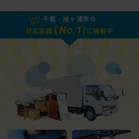
千葉・袖ヶ浦市の
N
.1
O
対応実績
に挑戦中