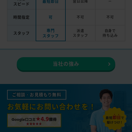
最短即日
翌日以降
－
スピード
時間指定
可
不可
不可
専門
派遣
自身で
スタッフ
スタッフ
スタッフ
持ち込み
当社の強み
ご相談・お見積もり無料
お気軽にお問い合わせを！
★4.9
Google口コミ
獲得