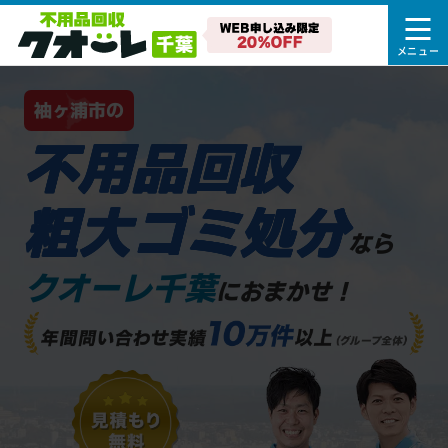
袖ヶ浦市の
不用品回収
粗大ゴミ処分
なら
クオーレ千葉
におまかせ！