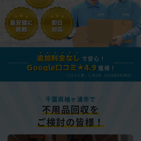
で安心！
追加料金なし
獲得！
Google口コミ★4.9
※口コミ数：3,301件（2026年8月時点）
千葉県袖ヶ浦市で
不用品回収を
ご検討の皆様！