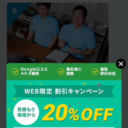
Google口コミ
最安値に
最短
見積もり後の
★4.9獲得
挑戦
即日対応
追加料金なし
クオーレ千葉はご契約成立後にお客様に許可
を得ず作業・料金を追加することは一切あり
ません。安心してお任せください。