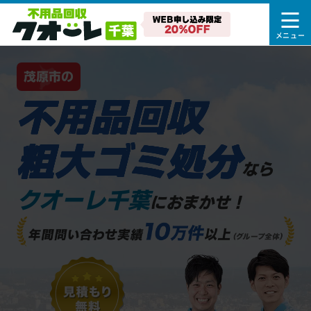
茂原市の
不用品回収
粗大ゴミ処分
なら
クオーレ千葉
におまかせ！