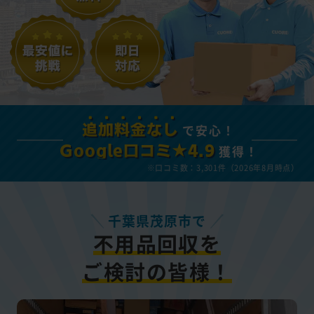
で安心！
追加料金なし
獲得！
Google口コミ★4.9
※口コミ数：3,301件（2026年8月時点）
千葉県茂原市で
不用品回収を
ご検討の皆様！