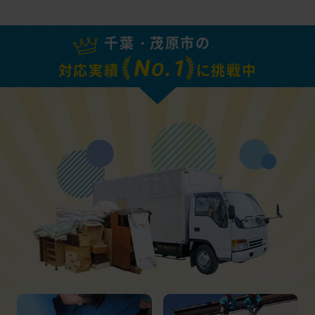
千葉・茂原市の
N
.1
O
対応実績
に挑戦中