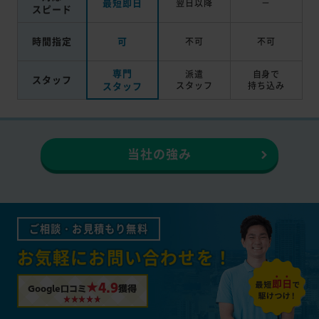
最短即日
翌日以降
－
スピード
時間指定
可
不可
不可
専門
派遣
自身で
スタッフ
スタッフ
スタッフ
持ち込み
当社の強み
ご相談・お見積もり無料
お気軽にお問い合わせを！
★4.9
Google口コミ
獲得