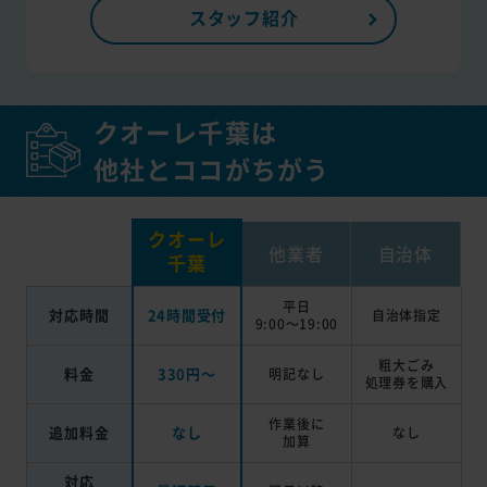
スタッフ紹介
クオーレ千葉は
他社とココがちがう
クオーレ
他業者
自治体
千葉
平日
対応時間
24時間受付
自治体指定
9:00～19:00
粗大ごみ
料金
330円～
明記なし
処理券を
購入
作業後に
追加料金
なし
なし
加算
対応