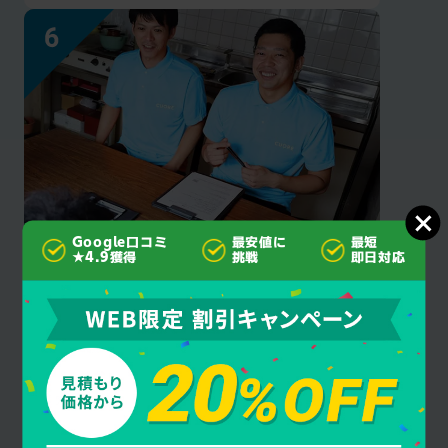
Google口コミ
最安値に
最短
見積もり後の
★4.9獲得
挑戦
即日対応
追加料金なし
クオーレ千葉はご契約成立後にお客様に許可
を得ず作業・料金を追加することは一切あり
ません。安心してお任せください。