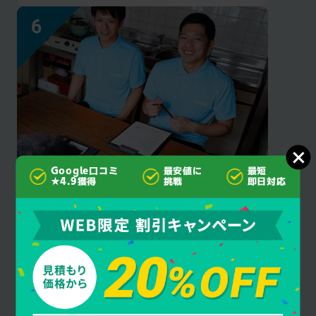
Google口コミ
最安値に
最短
見積もり後の
★4.9獲得
挑戦
即日対応
追加料金なし
クオーレ千葉はご契約成立後にお客様に許可
を得ず作業・料金を追加することは一切あり
ません。安心してお任せください。