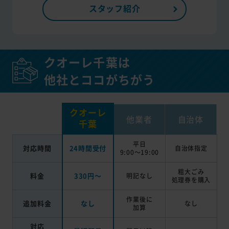
スタッフ紹介
クオーレ千葉は
他社とココがちがう
クオーレ
他業者
自治体
千葉
平日
対応時間
24時間受付
自治体指定
9:00～19:00
粗大ごみ
料金
330円～
明記なし
処理券を
購入
作業後に
追加料金
なし
なし
加算
対応