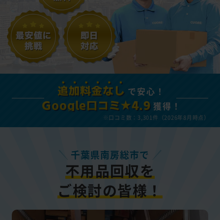
で安心！
追加料金なし
獲得！
Google口コミ★4.9
※口コミ数：3,301件（2026年8月時点）
千葉県南房総市で
不用品回収を
ご検討の皆様！