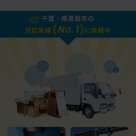
千葉・南房総市の
N
.1
O
対応実績
に挑戦中