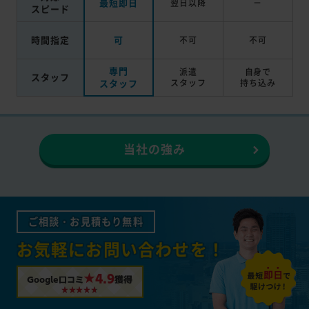
最短即日
翌日以降
－
スピード
時間指定
可
不可
不可
専門
派遣
自身で
スタッフ
スタッフ
スタッフ
持ち込み
当社の強み
ご相談・お見積もり無料
お気軽にお問い合わせを！
★4.9
Google口コミ
獲得