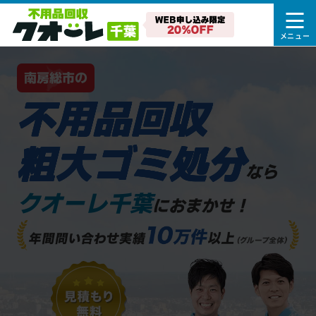
南房総市の
不用品回収
粗大ゴミ処分
なら
クオーレ千葉
におまかせ！