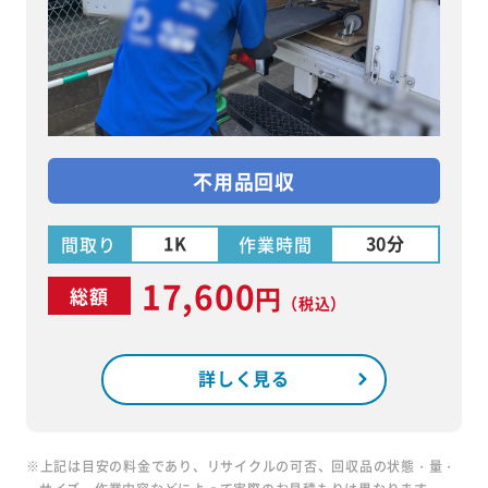
不用品回収
1K
30分
間取り
作業時間
17,600
円
総額
（税込）
詳しく見る
※上記は目安の料金であり、リサイクルの可否、回収品の状態・量・