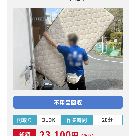
不用品回収
3LDK
20分
間取り
作業時間
23,100
円
総額