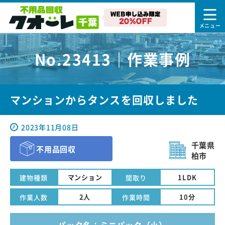
No.23413｜作業事例
マンションからタンスを回収しました
2023年11月08日
千葉県
不用品回収
柏市
マンション
1LDK
建物種類
間取り
2人
10分
作業人数
作業時間