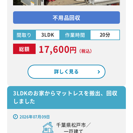
不用品回収
3LDK
20分
間取り
作業時間
17,600
円
総額
（税込）
詳しく見る
3LDKのお家からマットレスを搬出、回収
しました
2026年07月09日
千葉県松戸市／
一戸建て