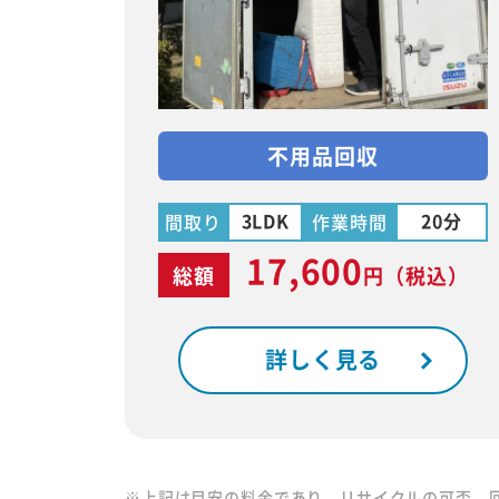
不用品回収
3LDK
20分
間取り
作業時間
17,600
総額
円
（税込）
詳しく見る
※上記は目安の料金であり、リサイクルの可否、