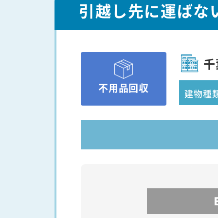
引越し先に運ばな
千
不用品回収
建物種