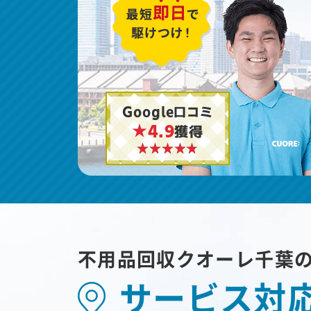
Google口コミ
★4.9
獲得
不用品回収クオーレ千葉
サービス対