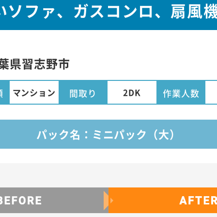
いソファ、ガスコンロ、扇風
葉県
習志野市
マンション
2DK
類
間取り
作業人数
パック名：ミニパック（大）