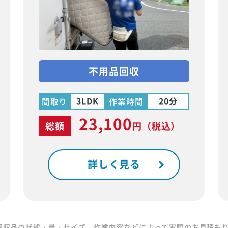
不用品回収
3LDK
20分
間取り
作業時間
23,100
総額
円
（税込）
詳しく見る
回収品の状態・量・サイズ、作業内容などによって実際のお見積も