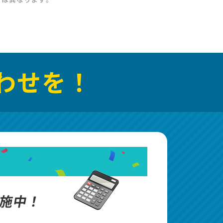
わせを！
施中！