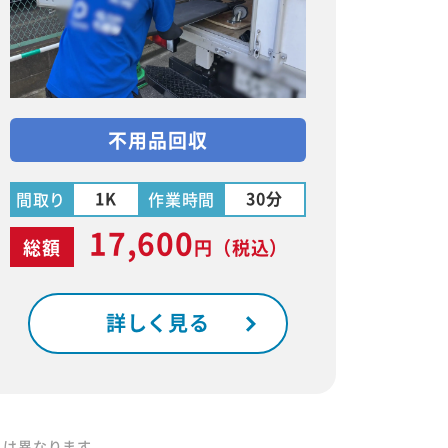
不用品回収
1K
30分
間取り
作業時間
17,600
総額
円
（税込）
詳しく見る
りは異なります。