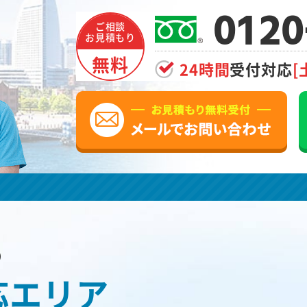
0120
ご相談
お見積もり
無料
24時間
受付対応
[
の
応エリア