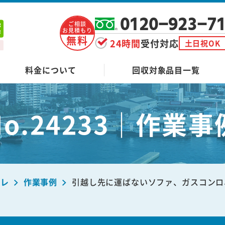
0120-923-7
ご相談
お見積もり
無料
24時間
受付対応
土日祝OK
料金について
回収対象品目一覧
No.24233｜作業事
ーレ
作業事例
引越し先に運ばないソファ、ガスコンロ