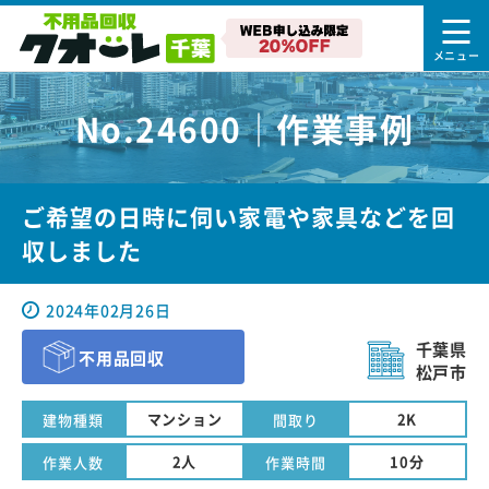
No.24600｜作業事例
ご希望の日時に伺い家電や家具などを回
収しました
2024年02月26日
千葉県
不用品回収
松戸市
マンション
2K
建物種類
間取り
2人
10分
作業人数
作業時間