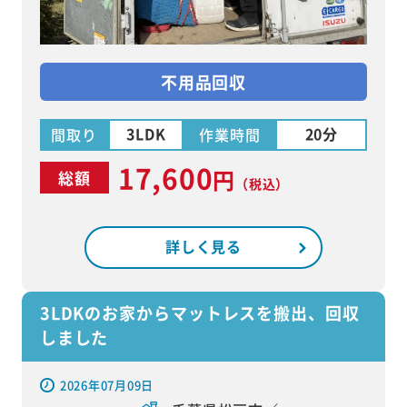
不用品回収
3LDK
20分
間取り
作業時間
17,600
円
総額
（税込）
詳しく見る
3LDKのお家からマットレスを搬出、回収
しました
2026年07月09日