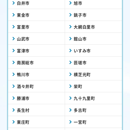
白井市
旭市
東金市
銚子市
富里市
大網白里市
山武市
館山市
富津市
いすみ市
南房総市
匝瑳市
鴨川市
横芝光町
酒々井町
栄町
勝浦市
九十九里町
長生村
多古町
東庄町
一宮町