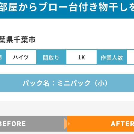
お部屋からブロー台付き物干し
葉県
千葉市
ハイツ
1K
類
間取り
作業人数
パック名：ミニパック（小）