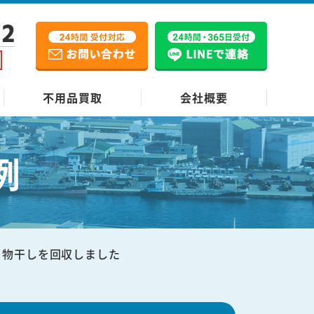
12
不用品買取
会社概要
例
き物干しを回収しました