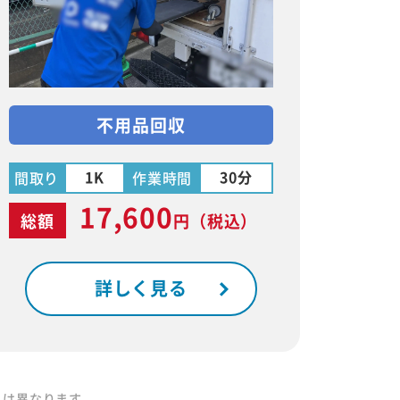
不用品回収
1K
30分
間取り
作業時間
17,600
総額
円
（税込）
詳しく見る
りは異なります。