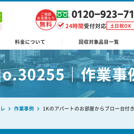
0120-923-7
ご相談
お見積もり
無料
24時間
受付対応
土日祝OK
料金について
回収対象品目一覧
No.30255｜作業事
ーレ
作業事例
1Kのアパートのお部屋からブロー台付