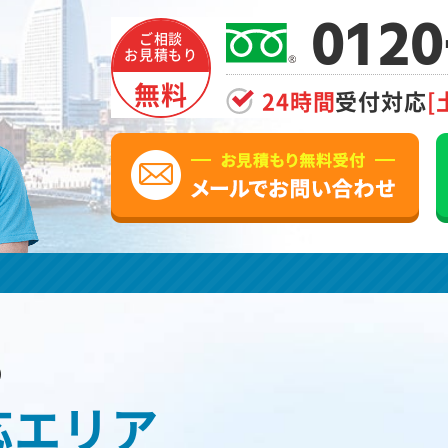
0120
ご相談
お見積もり
無料
24時間
受付対応
[
の
応エリア