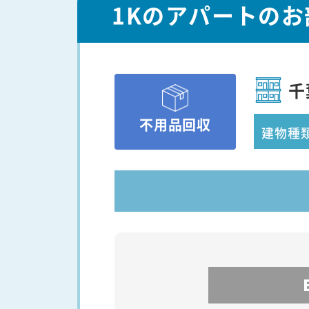
1Kのアパートの
千
不用品回収
建物種