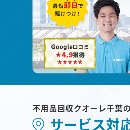
Google口コミ
★4.9
獲得
不用品回収クオーレ千葉
サービス対