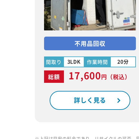
不用品回収
3LDK
20分
間取り
作業時間
17,600
総額
円
（税込）
詳しく見る
※上記は目安の料金であり、リサイクルの可否、