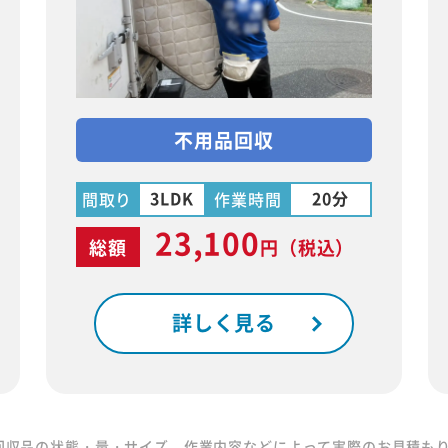
不用品回収
3LDK
20分
間取り
作業時間
23,100
総額
円
（税込）
詳しく見る
回収品の状態・量・サイズ、作業内容などによって実際のお見積も