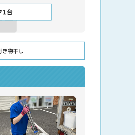
ク1台
付き物干し