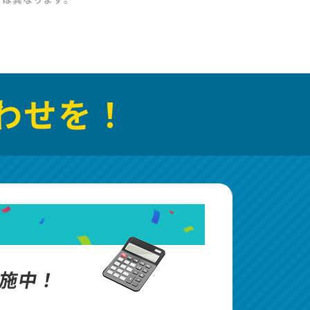
わせを！
施中！