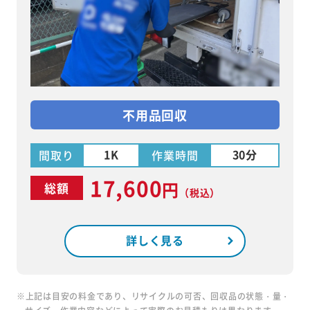
不用品回収
1K
30分
間取り
作業時間
17,600
円
総額
（税込）
詳しく見る
※上記は目安の料金であり、リサイクルの可否、回収品の状態・量・