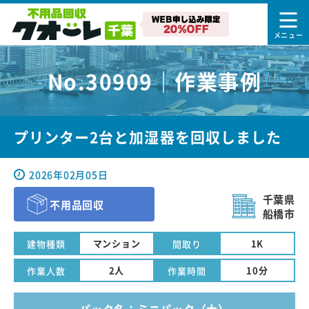
No.30909｜作業事例
プリンター2台と加湿器を回収しました
2026年02月05日
千葉県
不用品回収
船橋市
マンション
1K
建物種類
間取り
2人
10分
作業人数
作業時間