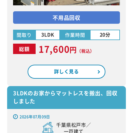
不用品回収
3LDK
20分
間取り
作業時間
17,600
円
総額
（税込）
詳しく見る
3LDKのお家からマットレスを搬出、回収
しました
2026年07月09日
千葉県松戸市／
一戸建て