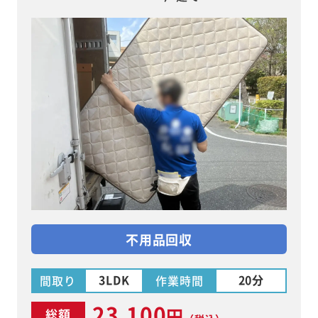
不用品回収
3LDK
20分
間取り
作業時間
23,100
円
総額