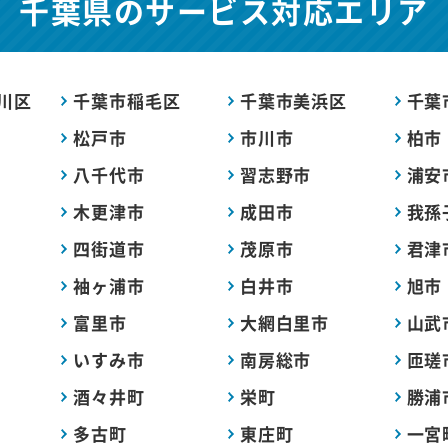
千葉県の
サービス対応エリア
川区
千葉市稲毛区
千葉市美浜区
千葉
松戸市
市川市
柏市
八千代市
習志野市
浦安
木更津市
成田市
我孫
四街道市
茂原市
君津
袖ヶ浦市
白井市
旭市
富里市
大網白里市
山武
いすみ市
南房総市
匝瑳
酒々井町
栄町
勝浦
多古町
東庄町
一宮