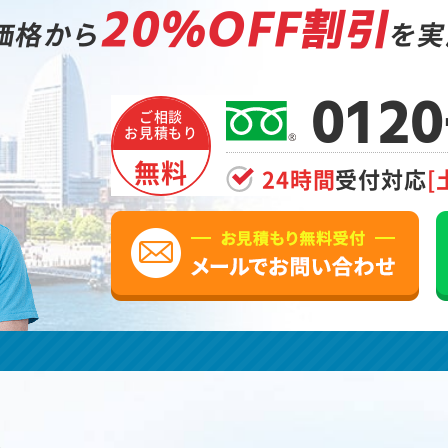
20%OFF割引
価格から
を実
0120
ご相談
お見積もり
無料
24時間
受付対応
[