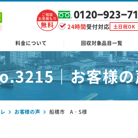
0120-923-7
ご相談
お見積もり
無料
24時間
受付対応
土日祝OK
料金について
回収対象品目一覧
o.3215｜
お客様の
ーレ
お客様の声
船橋市 A・S様