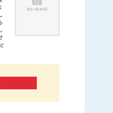
く
し
も
し
ざ
ど