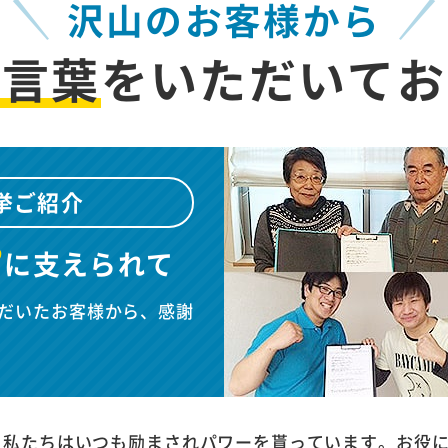
沢山のお客様から
お言葉
を
いただいてお
挙ご紹介
”
に
支えられて
だいたお客様から、感謝
、私たちはいつも励まされパワーを貰っています。お役