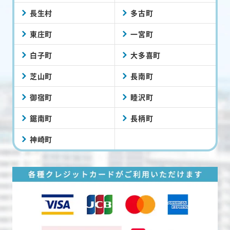
長生村
多古町
東庄町
一宮町
白子町
大多喜町
芝山町
長南町
御宿町
睦沢町
鋸南町
長柄町
神崎町