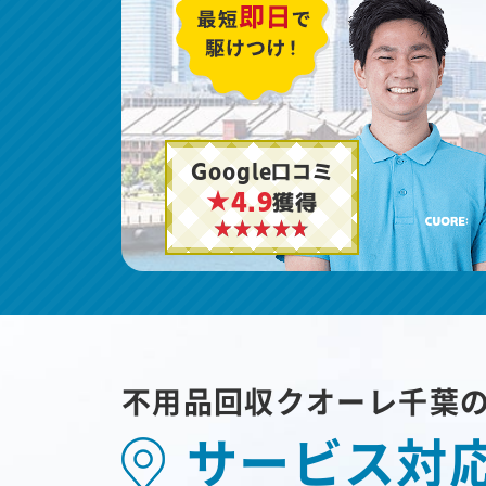
Google口コミ
★4.9
獲得
不用品回収クオーレ千葉
サービス対