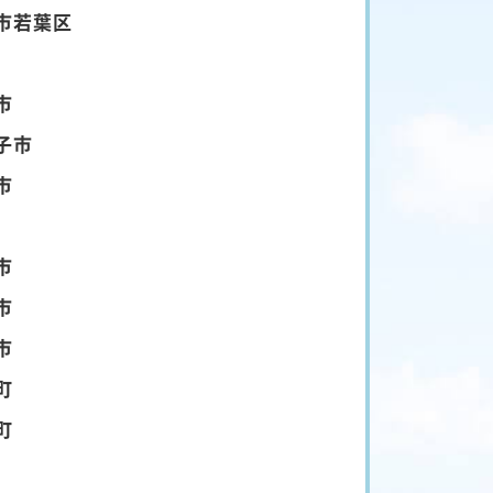
市若葉区
市
子市
市
市
市
市
町
町