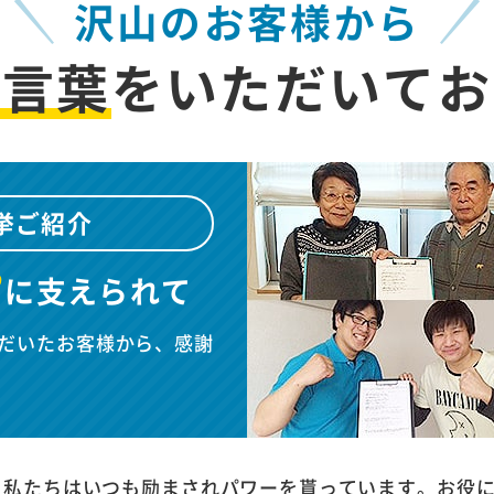
沢山のお客様から
お言葉
を
いただいてお
挙ご紹介
”
に
支えられて
だいたお客様から、感謝
、私たちはいつも励まされパワーを貰っています。お役