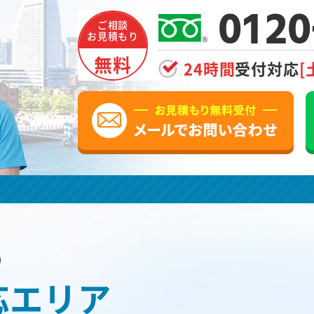
0120
ご相談
お見積もり
無料
24時間
受付対応
[
の
応エリア