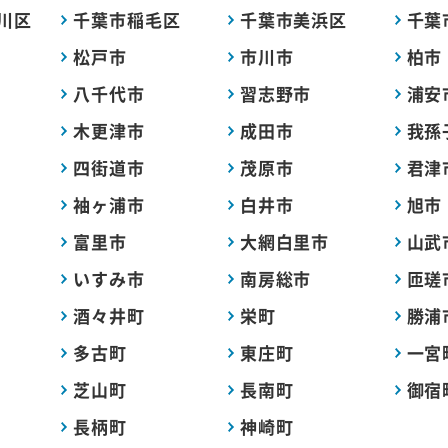
川区
千葉市稲毛区
千葉市美浜区
千葉
松戸市
市川市
柏市
八千代市
習志野市
浦安
木更津市
成田市
我孫
四街道市
茂原市
君津
袖ヶ浦市
白井市
旭市
富里市
大網白里市
山武
いすみ市
南房総市
匝瑳
酒々井町
栄町
勝浦
多古町
東庄町
一宮
芝山町
長南町
御宿
長柄町
神崎町