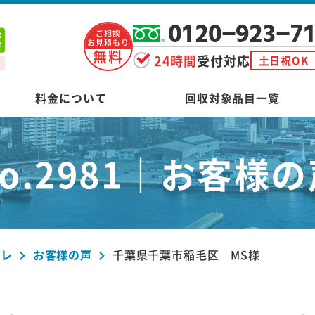
0120-923-7
ご相談
お見積もり
無料
24時間
受付対応
土日祝OK
料金について
回収対象品目一覧
o.2981｜
お客様の
ーレ
お客様の声
千葉県千葉市稲毛区 MS様