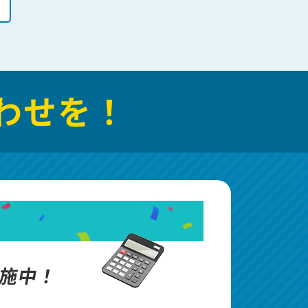
わせを！
施中！