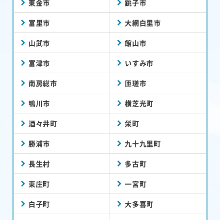
東金市
銚子市
富里市
大網白里市
山武市
館山市
富津市
いすみ市
南房総市
匝瑳市
鴨川市
横芝光町
酒々井町
栄町
勝浦市
九十九里町
長生村
多古町
東庄町
一宮町
白子町
大多喜町