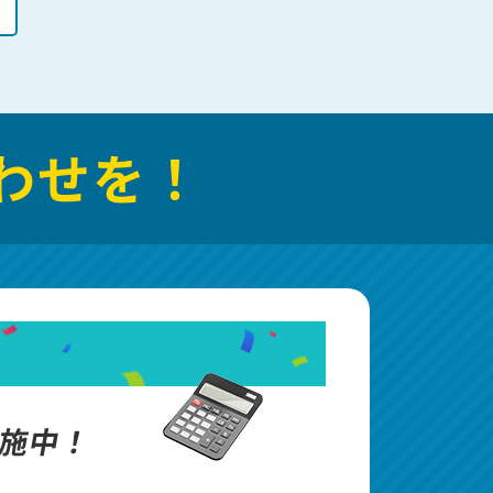
わせを！
施中！