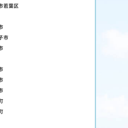
市若葉区
市
子市
市
市
市
市
町
町