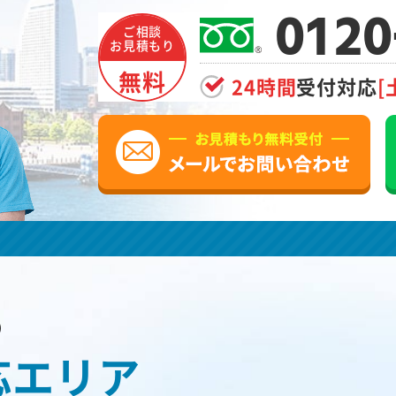
0120
ご相談
お見積もり
無料
24時間
受付対応
[
の
応エリア