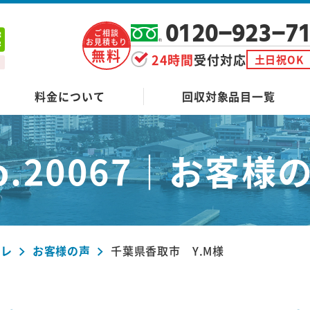
0120-923-7
ご相談
お見積もり
無料
24時間
受付対応
土日祝OK
料金について
回収対象品目一覧
o.20067｜
お客様
ーレ
お客様の声
千葉県香取市 Y.M様