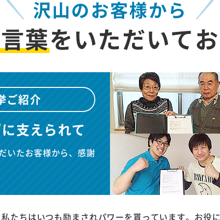
沢山のお客様から
お言葉
を
いただいてお
挙ご紹介
”
に
支えられて
だいたお客様から、感謝
、私たちはいつも励まされパワーを貰っています。お役