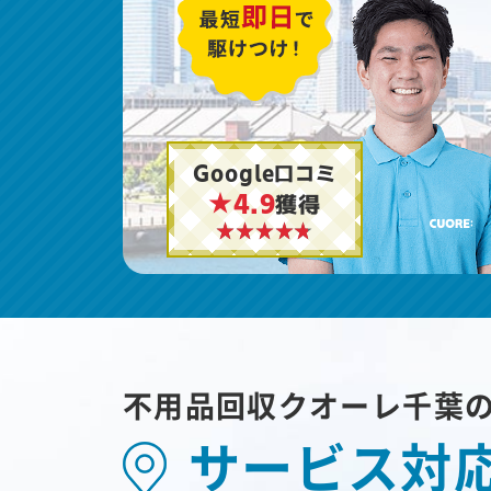
Google口コミ
★4.9
獲得
不用品回収クオーレ千葉
サービス対