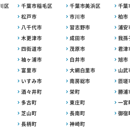
川区
千葉市稲毛区
千葉市美浜区
千葉
松戸市
市川市
柏市
八千代市
習志野市
浦安
木更津市
成田市
我孫
四街道市
茂原市
君津
袖ヶ浦市
白井市
旭市
富里市
大網白里市
山武
いすみ市
南房総市
匝瑳
酒々井町
栄町
勝浦
多古町
東庄町
一宮
芝山町
長南町
御宿
長柄町
神崎町