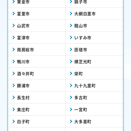
東金市
銚子市
富里市
大網白里市
山武市
館山市
富津市
いすみ市
南房総市
匝瑳市
鴨川市
横芝光町
酒々井町
栄町
勝浦市
九十九里町
長生村
多古町
東庄町
一宮町
白子町
大多喜町