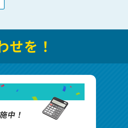
わせを！
施中！