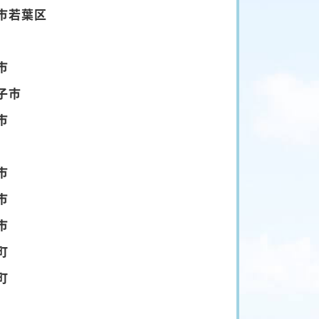
市若葉区
市
子市
市
市
市
市
町
町