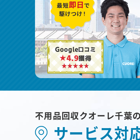
Google口コミ
★4.9
獲得
不用品回収クオーレ千葉
サービス対