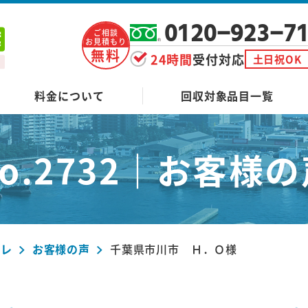
0120-923-7
ご相談
お見積もり
無料
24時間
受付対応
土日祝OK
料金について
回収対象品目一覧
o.2732｜
お客様の
ーレ
お客様の声
千葉県市川市 Ｈ．Ｏ様