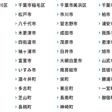
川区
千葉市稲毛区
千葉市美浜区
千葉
松戸市
市川市
柏市
八千代市
習志野市
浦安
木更津市
成田市
我孫
四街道市
茂原市
君津
袖ヶ浦市
白井市
旭市
富里市
大網白里市
山武
いすみ市
南房総市
匝瑳
酒々井町
栄町
勝浦
多古町
東庄町
一宮
芝山町
長南町
御宿
長柄町
神崎町