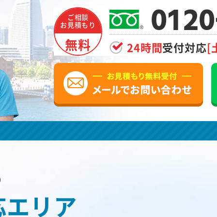
0120
ご相談
お見積もり
無料
24時間
受付対応
[
の
応エリア