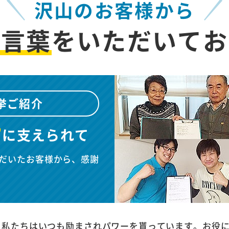
沢山のお客様から
お言葉
を
いただいてお
挙ご紹介
”
に
支えられて
だいたお客様から、感謝
、私たちはいつも励まされパワーを貰っています。お役