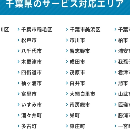
千葉県の
サービス対応エリア
川区
千葉市稲毛区
千葉市美浜区
千葉
松戸市
市川市
柏市
八千代市
習志野市
浦安
木更津市
成田市
我孫
四街道市
茂原市
君津
袖ヶ浦市
白井市
旭市
富里市
大網白里市
山武
いすみ市
南房総市
匝瑳
酒々井町
栄町
勝浦
多古町
東庄町
一宮