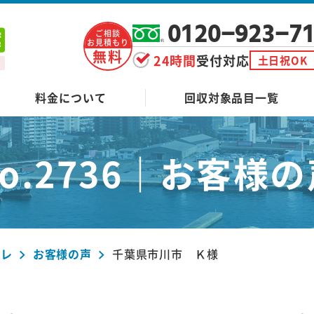
0120-923-7
ご相談
お見積もり
無料
24時間
受付対応
土日祝OK
料金について
回収対象品目一覧
o.2736｜
お客様の
ーレ
お客様の声
千葉県市川市 Ｋ様