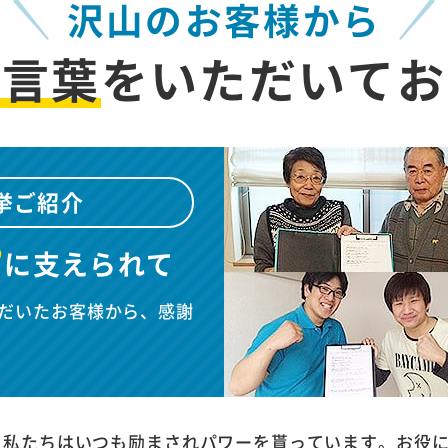
沢山のお客様から
お言葉
を
いただいてお
挙ご紹介
”
に
支えられて
だいたお客様から、感謝
、私たちはいつも励まされパワーを貰っています。お役