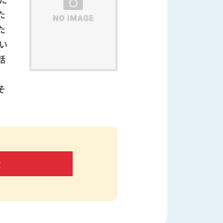
た
た
い
話
そ