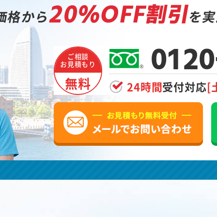
20%OFF割引
価格から
を実
0120
ご相談
お見積もり
無料
24時間
受付対応
[