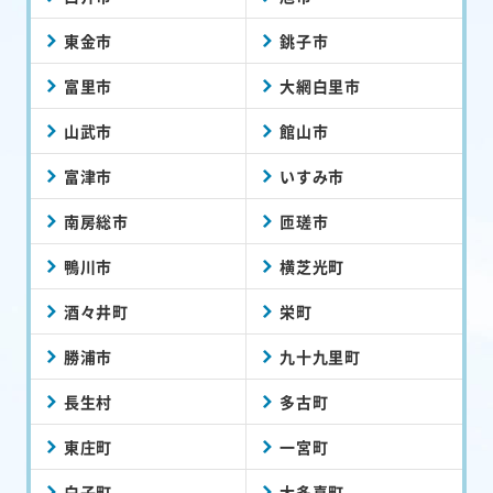
東金市
銚子市
富里市
大網白里市
山武市
館山市
富津市
いすみ市
南房総市
匝瑳市
鴨川市
横芝光町
酒々井町
栄町
勝浦市
九十九里町
長生村
多古町
東庄町
一宮町
白子町
大多喜町