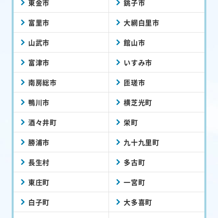
東金市
銚子市
富里市
大網白里市
山武市
館山市
富津市
いすみ市
南房総市
匝瑳市
鴨川市
横芝光町
酒々井町
栄町
勝浦市
九十九里町
長生村
多古町
東庄町
一宮町
白子町
大多喜町