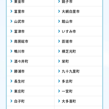
東金市
銚子市
富里市
大網白里市
山武市
館山市
富津市
いすみ市
南房総市
匝瑳市
鴨川市
横芝光町
酒々井町
栄町
勝浦市
九十九里町
長生村
多古町
東庄町
一宮町
白子町
大多喜町