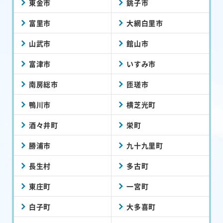
東金市
銚子市
富里市
大網白里市
山武市
館山市
富津市
いすみ市
南房総市
匝瑳市
鴨川市
横芝光町
酒々井町
栄町
勝浦市
九十九里町
長生村
多古町
東庄町
一宮町
白子町
大多喜町