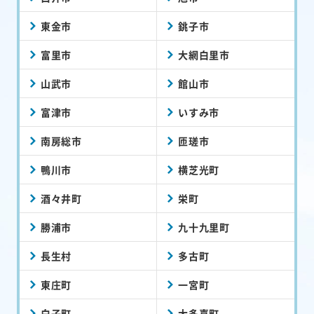
東金市
銚子市
富里市
大網白里市
山武市
館山市
富津市
いすみ市
南房総市
匝瑳市
鴨川市
横芝光町
酒々井町
栄町
勝浦市
九十九里町
長生村
多古町
東庄町
一宮町
白子町
大多喜町