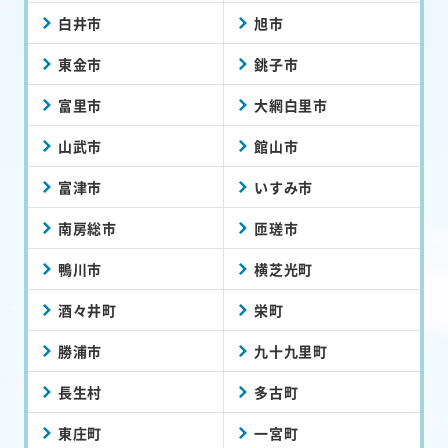
白井市
旭市
東金市
銚子市
富里市
大網白里市
山武市
館山市
富津市
いすみ市
南房総市
匝瑳市
鴨川市
横芝光町
酒々井町
栄町
勝浦市
九十九里町
長生村
多古町
東庄町
一宮町