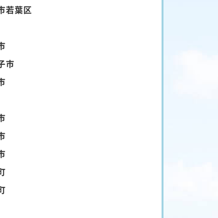
市若葉区
市
子市
市
市
市
市
町
町