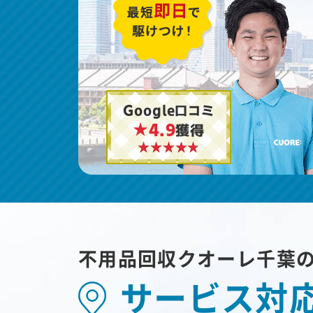
Google口コミ
★4.9
獲得
不用品回収クオーレ千葉
サービス対