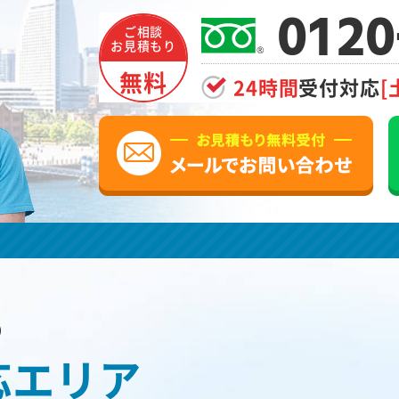
0120
ご相談
お見積もり
無料
24時間
受付対応
[
の
応エリア