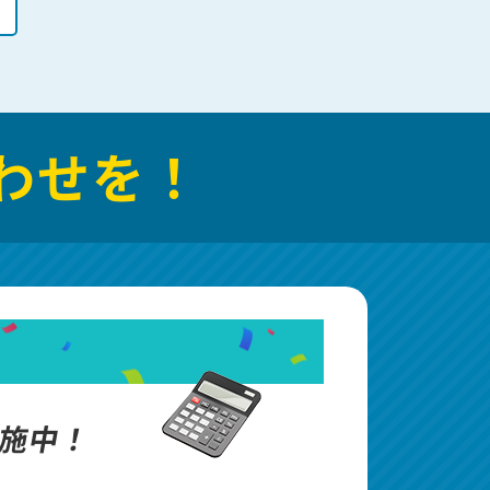
わせを！
施中！