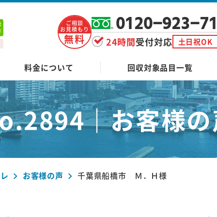
0120-923-7
ご相談
お見積もり
無料
24時間
受付対応
土日祝OK
料金について
回収対象品目一覧
o.2894｜
お客様の
ーレ
お客様の声
千葉県船橋市 Ｍ．Ｈ様