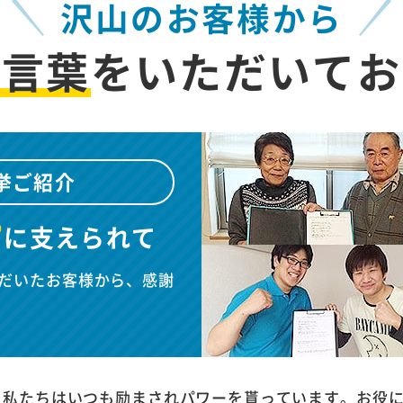
沢山のお客様から
お言葉
を
いただいてお
挙ご紹介
”
に
支えられて
だいたお客様から、感謝
、私たちはいつも励まされパワーを貰っています。お役