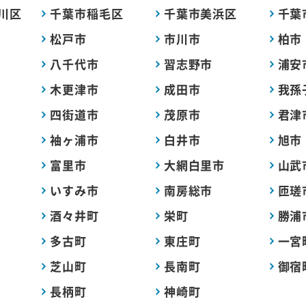
川区
千葉市稲毛区
千葉市美浜区
千葉
松戸市
市川市
柏市
八千代市
習志野市
浦安
木更津市
成田市
我孫
四街道市
茂原市
君津
袖ヶ浦市
白井市
旭市
富里市
大網白里市
山武
いすみ市
南房総市
匝瑳
酒々井町
栄町
勝浦
多古町
東庄町
一宮
芝山町
長南町
御宿
長柄町
神崎町