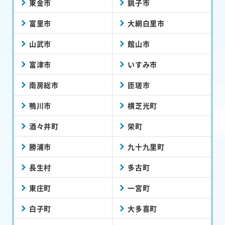
東金市
銚子市
富里市
大網白里市
山武市
館山市
富津市
いすみ市
南房総市
匝瑳市
鴨川市
横芝光町
酒々井町
栄町
勝浦市
九十九里町
長生村
多古町
東庄町
一宮町
白子町
大多喜町