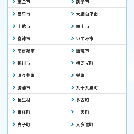
東金市
銚子市
富里市
大網白里市
山武市
館山市
富津市
いすみ市
南房総市
匝瑳市
鴨川市
横芝光町
酒々井町
栄町
勝浦市
九十九里町
長生村
多古町
東庄町
一宮町
白子町
大多喜町