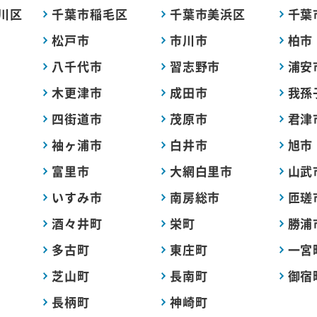
川区
千葉市稲毛区
千葉市美浜区
千葉
松戸市
市川市
柏市
八千代市
習志野市
浦安
木更津市
成田市
我孫
四街道市
茂原市
君津
袖ヶ浦市
白井市
旭市
富里市
大網白里市
山武
いすみ市
南房総市
匝瑳
酒々井町
栄町
勝浦
多古町
東庄町
一宮
芝山町
長南町
御宿
長柄町
神崎町