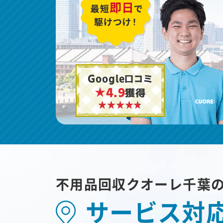
Google口コミ
★4.9
獲得
不用品回収クオーレ千葉
サービス対