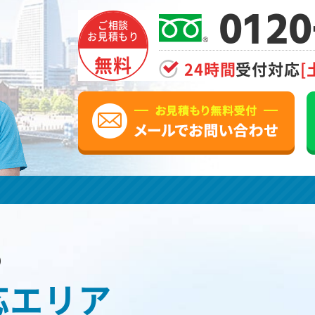
0120
ご相談
お見積もり
無料
24時間
受付対応
[
の
応エリア