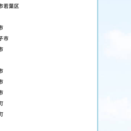
市若葉区
市
子市
市
市
市
市
町
町