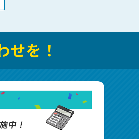
わせを！
施中！