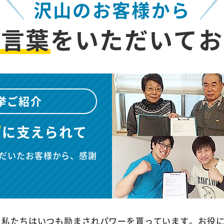
沢山のお客様から
お言葉
を
いただいてお
挙ご紹介
”
に
支えられて
だいたお客様から、感謝
、私たちはいつも励まされパワーを貰っています。お役