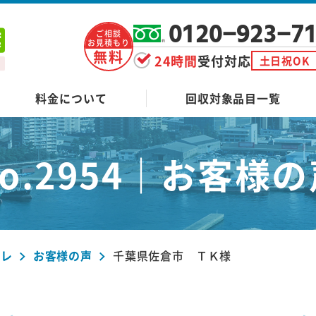
0120-923-7
ご相談
お見積もり
無料
24時間
受付対応
土日祝OK
料金について
回収対象品目一覧
o.2954｜
お客様の
ーレ
お客様の声
千葉県佐倉市 ＴＫ様