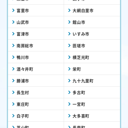
富里市
大網白里市
山武市
館山市
富津市
いすみ市
南房総市
匝瑳市
鴨川市
横芝光町
酒々井町
栄町
勝浦市
九十九里町
長生村
多古町
東庄町
一宮町
白子町
大多喜町
芝山町
長南町