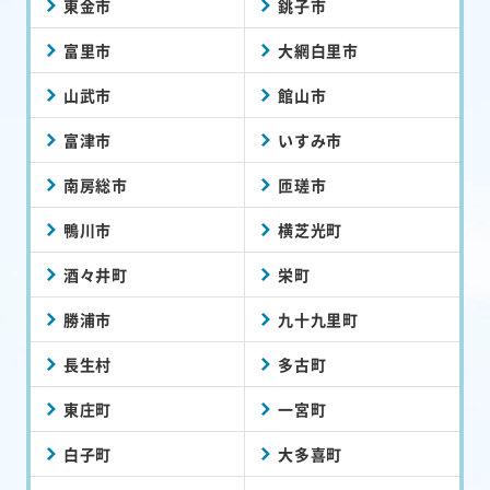
東金市
銚子市
富里市
大網白里市
山武市
館山市
富津市
いすみ市
南房総市
匝瑳市
鴨川市
横芝光町
酒々井町
栄町
勝浦市
九十九里町
長生村
多古町
東庄町
一宮町
白子町
大多喜町