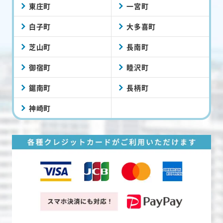
東庄町
一宮町
白子町
大多喜町
芝山町
長南町
御宿町
睦沢町
鋸南町
長柄町
神崎町