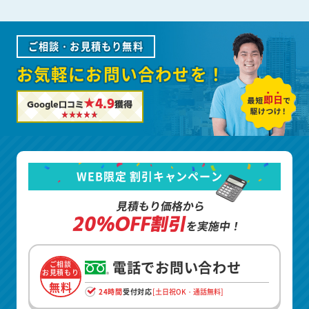
ご相談・お見積もり無料
お気軽にお問い合わせを！
★4.9
Google口コミ
獲得
WEB限定 割引キャンペーン
見積もり価格から
20%OFF割引
を実施中！
電話でお問い合わせ
ご相談
お見積もり
無料
24時間
受付対応
[土日祝OK・通話無料]