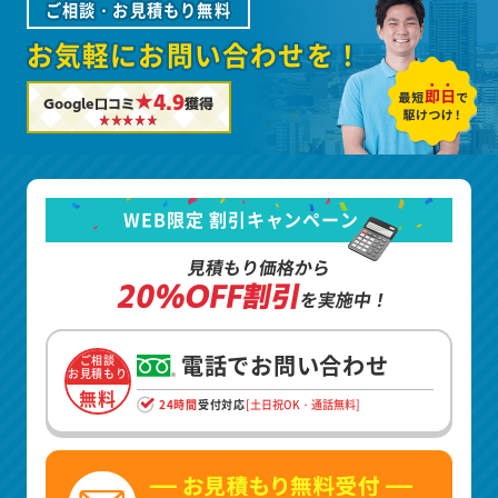
ご相談・お見積もり無料
お気軽にお問い合わせを！
★4.9
Google口コミ
獲得
WEB限定 割引キャンペーン
見積もり価格から
20%OFF割引
を実施中！
電話でお問い合わせ
ご相談
お見積もり
無料
24時間
受付対応
[土日祝OK・通話無料]