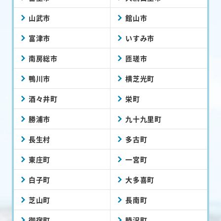
山武市
館山市
富津市
いすみ市
南房総市
匝瑳市
鴨川市
横芝光町
酒々井町
栄町
勝浦市
九十九里町
長生村
多古町
東庄町
一宮町
白子町
大多喜町
芝山町
長南町
御宿町
睦沢町