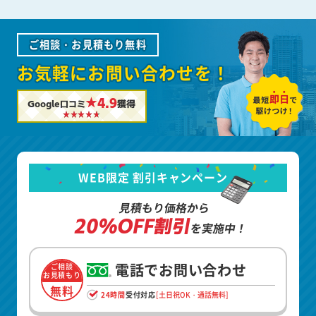
ご相談・お見積もり無料
お気軽にお問い合わせを！
★4.9
Google口コミ
獲得
WEB限定 割引キャンペーン
見積もり価格から
20%OFF割引
を実施中！
電話でお問い合わせ
ご相談
お見積もり
無料
24時間
受付対応
[土日祝OK・通話無料]