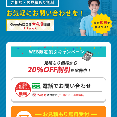
ご相談・お見積もり無料
お気軽にお問い合わせを！
★4.9
Google口コミ
獲得
WEB限定 割引キャンペーン
見積もり価格から
20%OFF割引
を実施中！
電話でお問い合わせ
ご相談
お見積もり
無料
24時間
受付対応
[土日祝OK・通話無料]