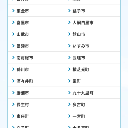
東金市
銚子市
富里市
大網白里市
山武市
館山市
富津市
いすみ市
南房総市
匝瑳市
鴨川市
横芝光町
酒々井町
栄町
勝浦市
九十九里町
長生村
多古町
東庄町
一宮町
白子町
大多喜町