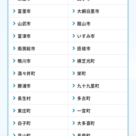
富里市
大網白里市
山武市
館山市
富津市
いすみ市
南房総市
匝瑳市
鴨川市
横芝光町
酒々井町
栄町
勝浦市
九十九里町
長生村
多古町
東庄町
一宮町
白子町
大多喜町
芝山町
長南町