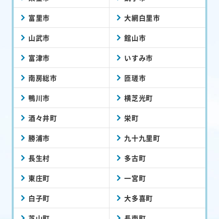
富里市
大網白里市
山武市
館山市
富津市
いすみ市
南房総市
匝瑳市
鴨川市
横芝光町
酒々井町
栄町
勝浦市
九十九里町
長生村
多古町
東庄町
一宮町
白子町
大多喜町
芝山町
長南町