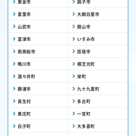
東金市
銚子市
富里市
大網白里市
山武市
館山市
富津市
いすみ市
南房総市
匝瑳市
鴨川市
横芝光町
酒々井町
栄町
勝浦市
九十九里町
長生村
多古町
東庄町
一宮町
白子町
大多喜町