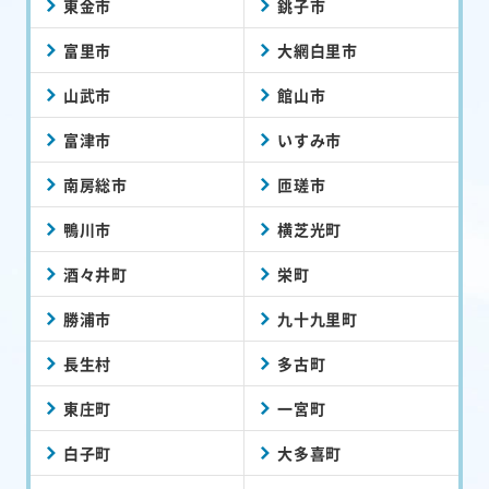
東金市
銚子市
富里市
大網白里市
山武市
館山市
富津市
いすみ市
南房総市
匝瑳市
鴨川市
横芝光町
酒々井町
栄町
勝浦市
九十九里町
長生村
多古町
東庄町
一宮町
白子町
大多喜町