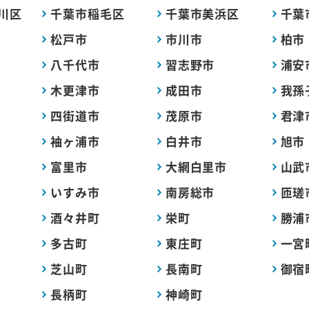
川区
千葉市稲毛区
千葉市美浜区
千葉
松戸市
市川市
柏市
八千代市
習志野市
浦安
木更津市
成田市
我孫
四街道市
茂原市
君津
袖ヶ浦市
白井市
旭市
富里市
大網白里市
山武
いすみ市
南房総市
匝瑳
酒々井町
栄町
勝浦
多古町
東庄町
一宮
芝山町
長南町
御宿
長柄町
神崎町