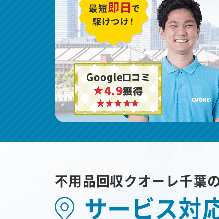
Google口コミ
★4.9
獲得
不用品回収クオーレ千葉
サービス対