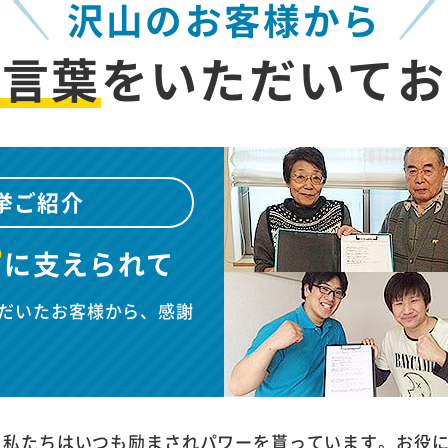
沢山のお客様から
お言葉
を
いただいてお
挙ご紹介
”
に
支えられて
だいたお客様から、感謝
、私たちはいつも励まされパワーを貰っています。お役