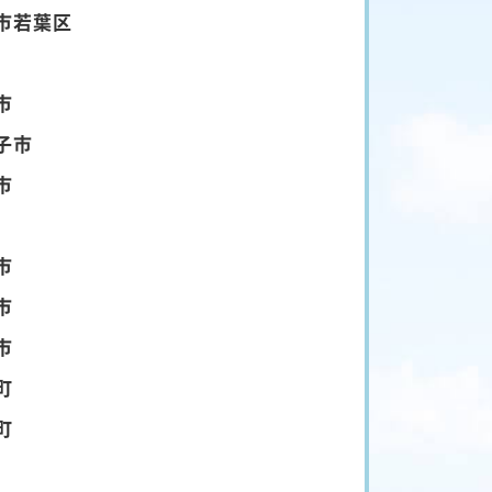
市若葉区
市
子市
市
市
市
市
町
町