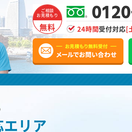
0120
ご相談
お見積もり
無料
24時間
受付対応
[
の
応エリア