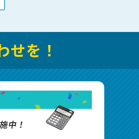
わせを！
施中！