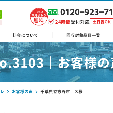
0120-923-7
ご相談
お見積もり
無料
24時間
受付対応
土日祝OK
料金について
回収対象品目一覧
o.3103｜
お客様の
ーレ
お客様の声
千葉県習志野市 Ｓ様