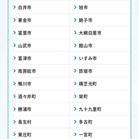
白井市
旭市
東金市
銚子市
富里市
大網白里市
山武市
館山市
富津市
いすみ市
南房総市
匝瑳市
鴨川市
横芝光町
酒々井町
栄町
勝浦市
九十九里町
長生村
多古町
東庄町
一宮町